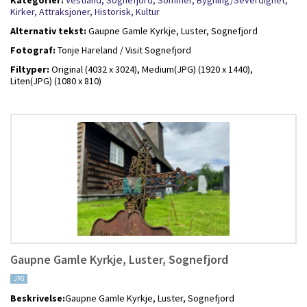
Kategorier:
Vestland,
Sognefjord,
Sommer,
Bygning/Severdighet,
Kirker,
Attraksjoner,
Historisk,
Kultur
Alternativ tekst:
Gaupne Gamle Kyrkje, Luster, Sognefjord
Fotograf:
Tonje Hareland / Visit Sognefjord
Filtyper:
Original (4032 x 3024),
Medium(JPG) (1920 x 1440),
Liten(JPG) (1080 x 810)
Gaupne Gamle Kyrkje, Luster, Sognefjord
JPG
Beskrivelse:
Gaupne Gamle Kyrkje, Luster, Sognefjord