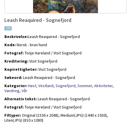
Leash Reaquired - Sognefjord
JPG
Beskrivelse:
Leash Reaquired - Sognefjord
Kode:
Norsk - brun hund
Fotograf:
Tonje Hareland / Visit Sognefjord
Kreditering:
Visit Sognefjord
Kopirettigheter:
Visit Sognefjord
Søkeord:
Leash Reaquired - Sognefjord
Kategorier:
Høst,
Vestland,
Sognefjord,
Sommer,
Aktiviteter,
Vandring,
Vår
Alternativ tekst:
Leash Reaquired - Sognefjord
Fotograf:
Tonje Hareland / Visit Sognefjord
Filtyper:
Original (1536 x 2048),
Medium(JPG) (1440 x 1920),
Liten(JPG) (810 x 1080)