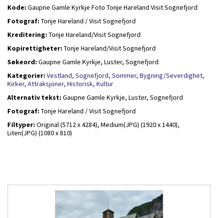
Kode:
Gaupne Gamle Kyrkje Foto Tonje Hareland Visit Sognefjord
Fotograf:
Tonje Hareland / Visit Sognefjord
Kreditering:
Tonje Hareland/Visit Sognefjord
Kopirettigheter:
Tonje Hareland/Visit Sognefjord
Søkeord:
Gaupne Gamle Kyrkje, Luster, Sognefjord
Kategorier:
Vestland,
Sognefjord,
Sommer,
Bygning/Severdighet,
Kirker,
Attraksjoner,
Historisk,
Kultur
Alternativ tekst:
Gaupne Gamle Kyrkje, Luster, Sognefjord
Fotograf:
Tonje Hareland / Visit Sognefjord
Filtyper:
Original (5712 x 4284),
Medium(JPG) (1920 x 1440),
Liten(JPG) (1080 x 810)