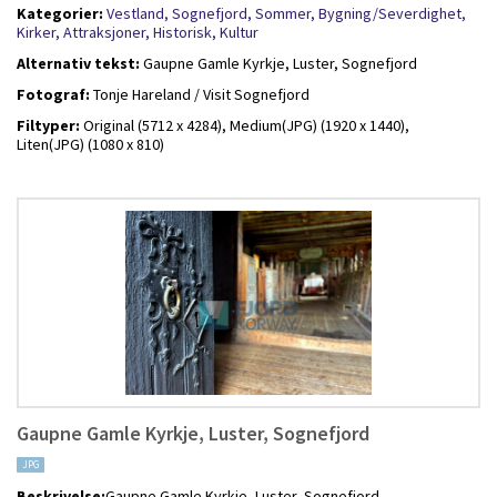
Kategorier:
Vestland,
Sognefjord,
Sommer,
Bygning/Severdighet,
Kirker,
Attraksjoner,
Historisk,
Kultur
Alternativ tekst:
Gaupne Gamle Kyrkje, Luster, Sognefjord
Fotograf:
Tonje Hareland / Visit Sognefjord
Filtyper:
Original (5712 x 4284),
Medium(JPG) (1920 x 1440),
Liten(JPG) (1080 x 810)
Gaupne Gamle Kyrkje, Luster, Sognefjord
JPG
Beskrivelse:
Gaupne Gamle Kyrkje, Luster, Sognefjord