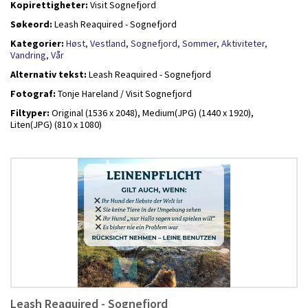
Kopirettigheter:
Visit Sognefjord
Søkeord:
Leash Reaquired - Sognefjord
Kategorier:
Høst,
Vestland,
Sognefjord,
Sommer,
Aktiviteter,
Vandring,
Vår
Alternativ tekst:
Leash Reaquired - Sognefjord
Fotograf:
Tonje Hareland / Visit Sognefjord
Filtyper:
Original (1536 x 2048),
Medium(JPG) (1440 x 1920),
Liten(JPG) (810 x 1080)
Leash Reaquired - Sognefjord