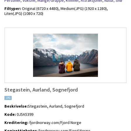
Personer,
Voksne,
Mange/Gruppe,
Kvinner,
Attraksjoner,
Natur,
Snø
Filtyper:
Original (6720 x 4480),
Medium(JPG) (1920 x 1280),
Liten(JPG) (1080 x 720)
Stegastein, Aurland, Sognefjord
JPG
Beskrivelse:
Stegastein, Aurland, Sognefjord
Kode:
0J5A5399
Kreditering:
fjordnorway.com/Fjord Norge
Kopirettigheter:
fjordnorway.com/Fjord Norge