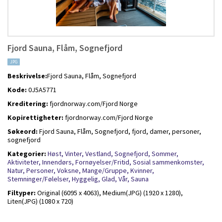
Fjord Sauna, Flåm, Sognefjord
JPG
Beskrivelse:
Fjord Sauna, Flåm, Sognefjord
Kode:
0J5A5771
Kreditering:
fjordnorway.com/Fjord Norge
Kopirettigheter:
fjordnorway.com/Fjord Norge
Søkeord:
Fjord Sauna, Flåm, Sognefjord, fjord, damer, personer,
sognefjord
Kategorier:
Høst,
Vinter,
Vestland,
Sognefjord,
Sommer,
Aktiviteter,
Innendørs,
Fornøyelser/Fritid,
Sosial sammenkomster,
Natur,
Personer,
Voksne,
Mange/Gruppe,
Kvinner,
Stemninger/Følelser,
Hyggelig,
Glad,
Vår,
Sauna
Filtyper:
Original (6095 x 4063),
Medium(JPG) (1920 x 1280),
Liten(JPG) (1080 x 720)