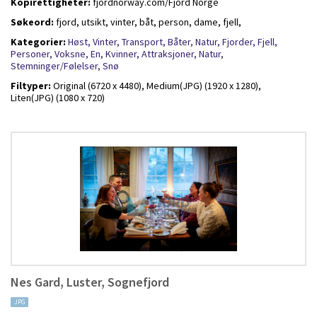
Kopirettigheter:
fjordnorway.com/Fjord Norge
Søkeord:
fjord, utsikt, vinter, båt, person, dame, fjell,
Kategorier:
Høst,
Vinter,
Transport,
Båter,
Natur,
Fjorder,
Fjell,
Personer,
Voksne,
En,
Kvinner,
Attraksjoner,
Natur,
Stemninger/Følelser,
Snø
Filtyper:
Original (6720 x 4480),
Medium(JPG) (1920 x 1280),
Liten(JPG) (1080 x 720)
Nes Gard, Luster, Sognefjord
JPG