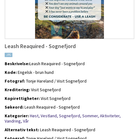
Leash Reaquired - Sognefjord
JPG
Beskrivelse:
Leash Reaquired - Sognefjord
Kode:
Engelsk - brun hund
Fotograf:
Tonje Hareland / Visit Sognefjord
Kreditering:
Visit Sognefjord
Kopirettigheter:
Visit Sognefjord
Søkeord:
Leash Reaquired - Sognefjord
Kategorier:
Høst,
Vestland,
Sognefjord,
Sommer,
Aktiviteter,
Vandring,
Vår
Alternativ tekst:
Leash Reaquired - Sognefjord
Fotograf:
Tonje Hareland / Visit Sognefjord