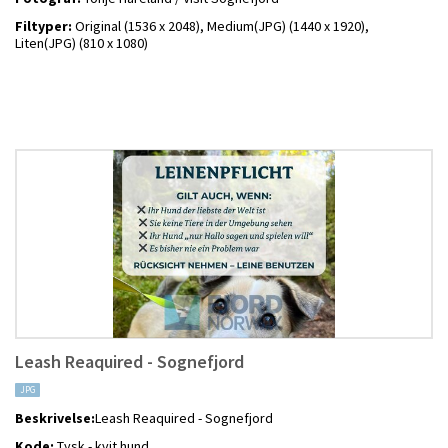
Filtyper:
Original (1536 x 2048),
Medium(JPG) (1440 x 1920),
Liten(JPG) (810 x 1080)
Leash Reaquired - Sognefjord
JPG
Beskrivelse:
Leash Reaquired - Sognefjord
Kode:
Tysk - kvit hund