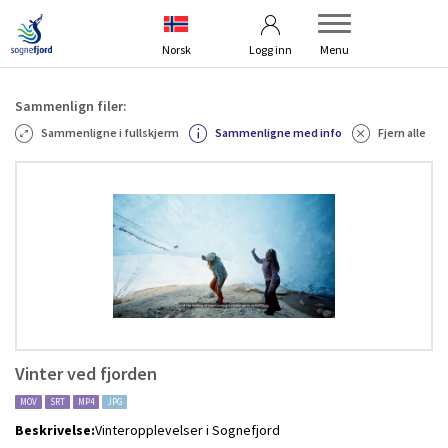
Betingelser
Kontakt oss
Norsk
Logg inn
Menu
Sammenlign filer:
Sammenligne i fullskjerm
Sammenligne med info
Fjern alle
Vinter ved fjorden
MOV
SRT
MP4
JPG
Beskrivelse:
Vinteropplevelser i Sognefjord