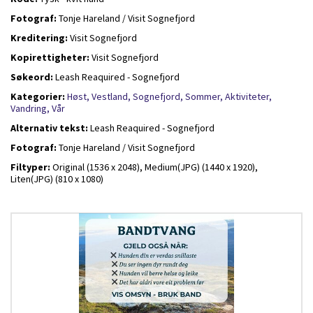
Fotograf:
Tonje Hareland / Visit Sognefjord
Kreditering:
Visit Sognefjord
Kopirettigheter:
Visit Sognefjord
Søkeord:
Leash Reaquired - Sognefjord
Kategorier:
Høst,
Vestland,
Sognefjord,
Sommer,
Aktiviteter,
Vandring,
Vår
Alternativ tekst:
Leash Reaquired - Sognefjord
Fotograf:
Tonje Hareland / Visit Sognefjord
Filtyper:
Original (1536 x 2048),
Medium(JPG) (1440 x 1920),
Liten(JPG) (810 x 1080)