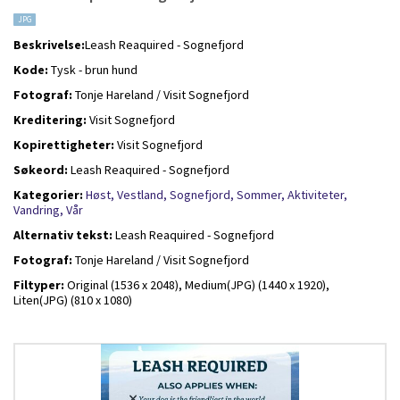
JPG
Beskrivelse:
Leash Reaquired - Sognefjord
Kode:
Tysk - brun hund
Fotograf:
Tonje Hareland / Visit Sognefjord
Kreditering:
Visit Sognefjord
Kopirettigheter:
Visit Sognefjord
Søkeord:
Leash Reaquired - Sognefjord
Kategorier:
Høst,
Vestland,
Sognefjord,
Sommer,
Aktiviteter,
Vandring,
Vår
Alternativ tekst:
Leash Reaquired - Sognefjord
Fotograf:
Tonje Hareland / Visit Sognefjord
Filtyper:
Original (1536 x 2048),
Medium(JPG) (1440 x 1920),
Liten(JPG) (810 x 1080)