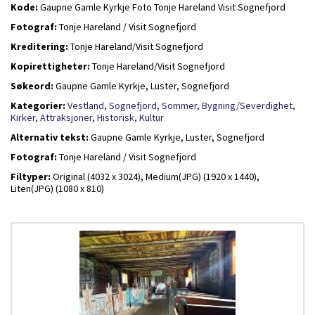
Kode:
Gaupne Gamle Kyrkje Foto Tonje Hareland Visit Sognefjord
Fotograf:
Tonje Hareland / Visit Sognefjord
Kreditering:
Tonje Hareland/Visit Sognefjord
Kopirettigheter:
Tonje Hareland/Visit Sognefjord
Søkeord:
Gaupne Gamle Kyrkje, Luster, Sognefjord
Kategorier:
Vestland,
Sognefjord,
Sommer,
Bygning/Severdighet,
Kirker,
Attraksjoner,
Historisk,
Kultur
Alternativ tekst:
Gaupne Gamle Kyrkje, Luster, Sognefjord
Fotograf:
Tonje Hareland / Visit Sognefjord
Filtyper:
Original (4032 x 3024),
Medium(JPG) (1920 x 1440),
Liten(JPG) (1080 x 810)