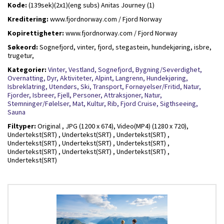
Kode:
(139sek)(2x1)(eng subs) Anitas Journey (1)
Kreditering:
www.fjordnorway.com / Fjord Norway
Kopirettigheter:
www.fjordnorway.com / Fjord Norway
Søkeord:
Sognefjord, vinter, fjord, stegastein, hundekjøring, isbre,
trugetur,
Kategorier:
Vinter,
Vestland,
Sognefjord,
Bygning/Severdighet,
Overnatting,
Dyr,
Aktiviteter,
Alpint,
Langrenn,
Hundekjøring,
Isbreklatring,
Utendørs,
Ski,
Transport,
Fornøyelser/Fritid,
Natur,
Fjorder,
Isbreer,
Fjell,
Personer,
Attraksjoner,
Natur,
Stemninger/Følelser,
Mat,
Kultur,
Rib,
Fjord Cruise,
Sigthseeing,
Sauna
Filtyper:
Original ,
JPG (1200 x 674),
Video(MP4) (1280 x 720),
Undertekst(SRT) ,
Undertekst(SRT) ,
Undertekst(SRT) ,
Undertekst(SRT) ,
Undertekst(SRT) ,
Undertekst(SRT) ,
Undertekst(SRT) ,
Undertekst(SRT) ,
Undertekst(SRT) ,
Undertekst(SRT)