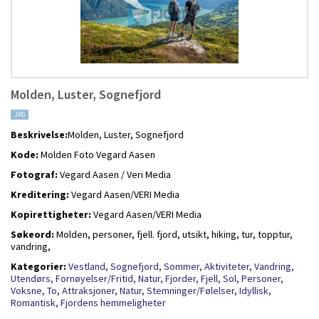
Molden, Luster, Sognefjord
JPG
Beskrivelse:
Molden, Luster, Sognefjord
Kode:
Molden Foto Vegard Aasen
Fotograf:
Vegard Aasen / Veri Media
Kreditering:
Vegard Aasen/VERI Media
Kopirettigheter:
Vegard Aasen/VERI Media
Søkeord:
Molden, personer, fjell. fjord, utsikt, hiking, tur, topptur,
vandring,
Kategorier:
Vestland,
Sognefjord,
Sommer,
Aktiviteter,
Vandring,
Utendørs,
Fornøyelser/Fritid,
Natur,
Fjorder,
Fjell,
Sol,
Personer,
Voksne,
To,
Attraksjoner,
Natur,
Stemninger/Følelser,
Idyllisk,
Romantisk,
Fjordens hemmeligheter