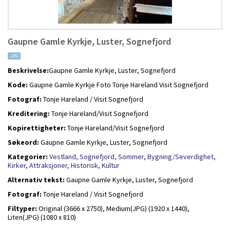
Gaupne Gamle Kyrkje, Luster, Sognefjord
JPG
Beskrivelse:
Gaupne Gamle Kyrkje, Luster, Sognefjord
Kode:
Gaupne Gamle Kyrkje Foto Tonje Hareland Visit Sognefjord
Fotograf:
Tonje Hareland / Visit Sognefjord
Kreditering:
Tonje Hareland/Visit Sognefjord
Kopirettigheter:
Tonje Hareland/Visit Sognefjord
Søkeord:
Gaupne Gamle Kyrkje, Luster, Sognefjord
Kategorier:
Vestland,
Sognefjord,
Sommer,
Bygning/Severdighet,
Kirker,
Attraksjoner,
Historisk,
Kultur
Alternativ tekst:
Gaupne Gamle Kyrkje, Luster, Sognefjord
Fotograf:
Tonje Hareland / Visit Sognefjord
Filtyper:
Original (3666 x 2750),
Medium(JPG) (1920 x 1440),
Liten(JPG) (1080 x 810)