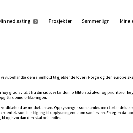
Min nedlasting
Prosjekter
Sammenlign
Mine 
0
 vi vil behandle dem i henhold til gjeldende lover i Norge og den europei
øy grad av tillit fra din side, vi tar denne tilliten på alvor og prioriterer
ppgitt i denne erklæringen.
og vedlikehold av mediebanken. Opplysninger som samles inn i forbindelse 
 Screentek som har tilgang til opplysningene som samles inn. En egen data
 til og hvordan den skal behandles.