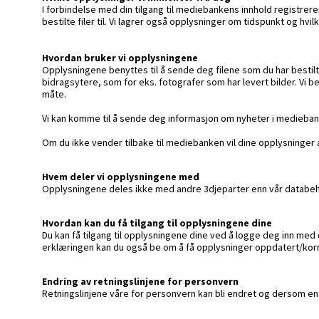
I forbindelse med din tilgang til mediebankens innhold registrer
bestilte filer til. Vi lagrer også opplysninger om tidspunkt og hvil
Hvordan bruker vi opplysningene
Opplysningene benyttes til å sende deg filene som du har bestilt, 
bidragsytere, som for eks. fotografer som har levert bilder. Vi be
måte.
Vi kan komme til å sende deg informasjon om nyheter i medieba
Om du ikke vender tilbake til mediebanken vil dine opplysninger au
Hvem deler vi opplysningene med
Opplysningene deles ikke med andre 3djeparter enn vår databeh
Hvordan kan du få tilgang til opplysningene dine
Du kan få tilgang til opplysningene dine ved å logge deg inn med
erklæringen kan du også be om å få opplysninger oppdatert/korri
Endring av retningslinjene for personvern
Retningslinjene våre for personvern kan bli endret og dersom en