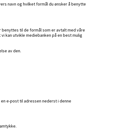
vers navn og hvilket formål du ønsker å benytte
er benyttes til de formål som er avtalt med våre
at vi kan utvikle mediebanken på en best mulig
lse av den.
 en e-post til adressen nederst i denne
samtykke.