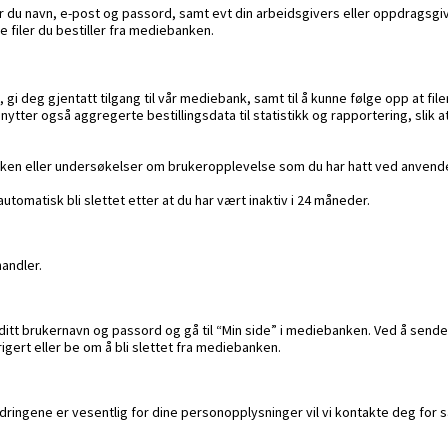
er du navn, e-post og passord, samt evt din arbeidsgivers eller oppdragsgi
ke filer du bestiller fra mediebanken.
gi deg gjentatt tilgang til vår mediebank, samt til å kunne følge opp at fil
nytter også aggregerte bestillingsdata til statistikk og rapportering, slik 
nken eller undersøkelser om brukeropplevelse som du har hatt ved anvende
tomatisk bli slettet etter at du har vært inaktiv i 24 måneder.
andler.
 ditt brukernavn og passord og gå til “Min side” i mediebanken. Ved å sende
gert eller be om å bli slettet fra mediebanken.
dringene er vesentlig for dine personopplysninger vil vi kontakte deg for 