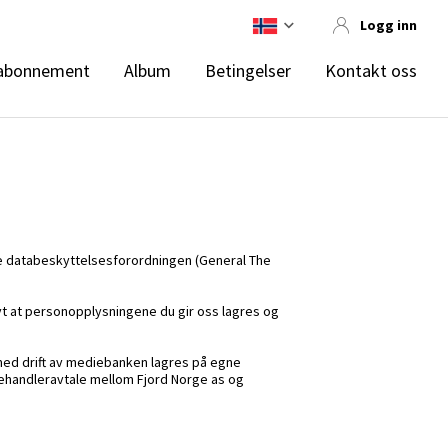
Logg inn
abonnement
Album
Betingelser
Kontakt oss
ske databeskyttelsesforordningen (General The
 høyt at personopplysningene du gir oss lagres og
med drift av mediebanken lagres på egne
behandleravtale mellom Fjord Norge as og