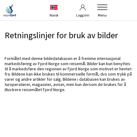
Betingelser
Kontakt oss
Norsk
Logg inn
Menu
Retningslinjer for bruk av bilder
Formålet med denne bildedatabasen er å fremme internasjonal
markedsføring av Fjord Norge som reisemål. Bilder kan kun benyttes
til å markedsføre den regionen av Fjord Norge som motivet er hentet
fra. Bildene kan ikke brukes til kommersielle formål, dvs som trykk på
varer og andre artikler for salg. Bildene i databasen kan brukes av
turoperatører, magasiner, aviser, men kun dersom de brukes for å
illustrere reisemålet Fjord Norge.